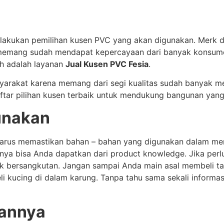
akukan pemilihan kusen PVC yang akan digunakan. Merk d
rena memang sudah mendapat kepercayaan dari banyak kons
ih adalah layanan
Jual Kusen PVC Fesia
.
arakat karena memang dari segi kualitas sudah banyak m
aftar pilihan kusen terbaik untuk mendukung bangunan yan
unakan
a harus memastikan bahan – bahan yang digunakan dalam m
anya bisa Anda dapatkan dari product knowledge. Jika perl
k bersangkutan. Jangan sampai Anda main asal membeli tan
li kucing di dalam karung. Tanpa tahu sama sekali inform
tannya