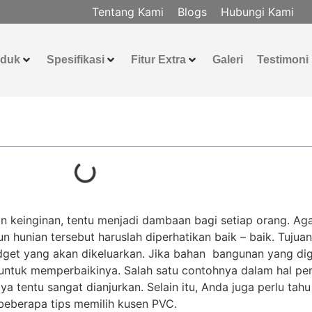
Tentang Kami
Blogs
Hubungi Kami
oduk
Spesifikasi
Fitur Extra
Galeri
Testimoni
 keinginan, tentu menjadi dambaan bagi setiap orang. Ag
 hunian tersebut haruslah diperhatikan baik – baik. Tuju
dget yang akan dikeluarkan. Jika bahan bangunan yang dig
untuk memperbaikinya. Salah satu contohnya dalam hal pe
ya tentu sangat dianjurkan. Selain itu, Anda juga perlu tah
beberapa tips memilih kusen PVC.